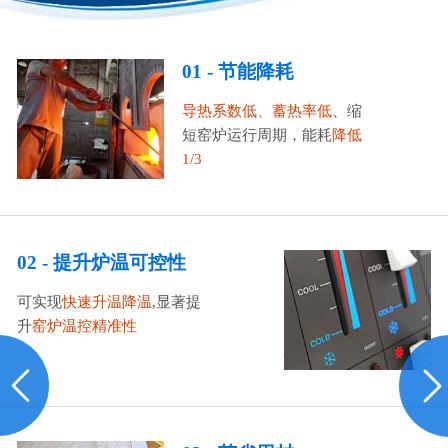
01 - 节能降耗
导热系数低、蓄热率低
、缩
短窑炉运行周期，能耗
降低
1/3
02 - 提升炉温可控性
可实现
快速升温降温
,显著提
升
窑炉温控精准性