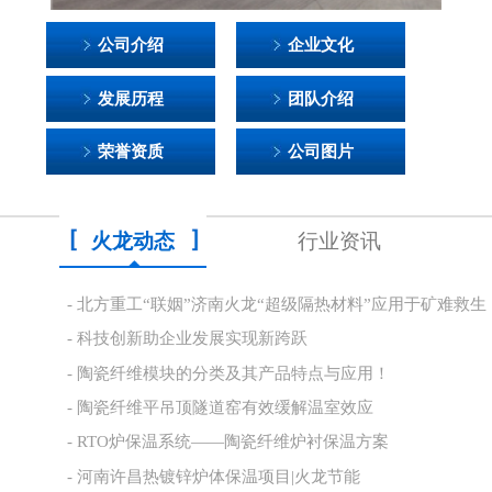
公司介绍
企业文化
发展历程
团队介绍
荣誉资质
公司图片
火龙动态
行业资讯
- 北方重工“联姻”济南火龙“超级隔热材料”应用于矿难救生
舱(图)
- 科技创新助企业发展实现新跨跃
- 陶瓷纤维模块的分类及其产品特点与应用！
- 陶瓷纤维平吊顶隧道窑有效缓解温室效应
- RTO炉保温系统——陶瓷纤维炉衬保温方案
- 河南许昌热镀锌炉体保温项目|火龙节能